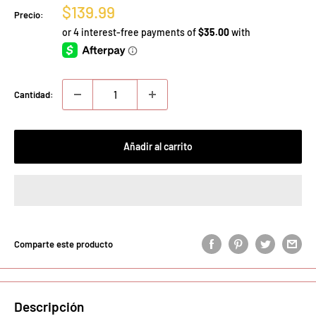
Precio
$139.99
Precio:
de
venta
Cantidad:
Añadir al carrito
Comparte este producto
Descripción