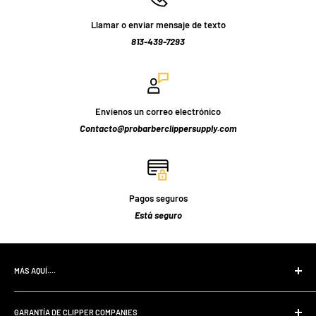
Llamar o enviar mensaje de texto
813-439-7293
Envíenos un correo electrónico
Contacto@probarberclippersupply.com
Pagos seguros
Está seguro
MÁS AQUÍ....
Página de inicio
GARANTÍA DE CLIPPER COMPANIES
Buscar