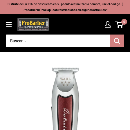
Ir
Disfrute de un 10% de descuento en su pedido al finalizar la compra, use el código: (
directamente
Probarber10 ) *Se aplican restricciones en algunos artículos *
al
Probarberclippersupply
0
contenido