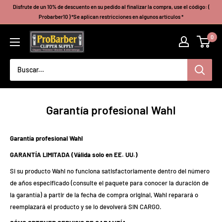
Ir
Disfrute de un 10% de descuento en su pedido al finalizar la compra, use el código: (
directamente
Probarber10 ) *Se aplican restricciones en algunos artículos *
al
Probarberclippersupply
0
contenido
Garantía profesional Wahl
Garantía profesional Wahl
GARANTÍA LIMITADA (Válida solo en EE. UU.)
Si su producto Wahl no funciona satisfactoriamente dentro del número
de años especificado (consulte el paquete para conocer la duración de
la garantía) a partir de la fecha de compra original, Wahl reparará o
reemplazará el producto y se lo devolverá SIN CARGO.