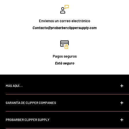
Envíenos un correo electrónico
Contacto@probarberclippersupply.com
Pagos seguros
Está seguro
MÁS AQUÍ....
Página de inicio
GARANTÍA DE CLIPPER COMPANIES
Buscar
Preguntas frecuentes
Garantía profesional Andis
Sobre nosotros
PROBARBER CLIPPER SUPPLY
Garantía profesional Wahl
Política de la tienda