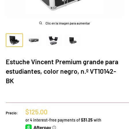
Clic en la imagen para aumentar
Estuche Vincent Premium grande para
estudiantes, color negro, n.º VT10142-
BK
Precio
$125.00
Precio:
de
venta