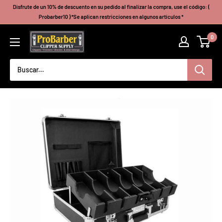
Ir
Disfrute de un 10% de descuento en su pedido al finalizar la compra, use el código: (
directamente
Probarber10 ) *Se aplican restricciones en algunos artículos *
al
Probarberclippersupply
0
contenido