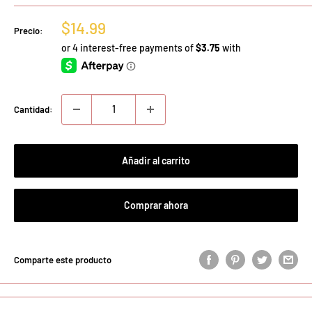
Precio
$14.99
Precio:
de
venta
Cantidad:
Añadir al carrito
Comprar ahora
Comparte este producto