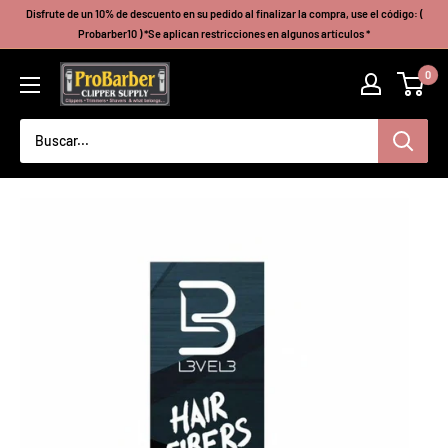
Ir
Disfrute de un 10% de descuento en su pedido al finalizar la compra, use el código: (
directamente
Probarber10 ) *Se aplican restricciones en algunos artículos *
al
Probarberclippersupply
0
contenido