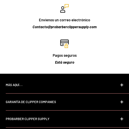
Envíenos un correo electrónico
Contacto@probarberclippersupply.com
Pagos seguros
Está seguro
MÁS AQUÍ....
Página de inicio
GARANTÍA DE CLIPPER COMPANIES
Buscar
Preguntas frecuentes
Garantía profesional Andis
Sobre nosotros
PROBARBER CLIPPER SUPPLY
Garantía profesional Wahl
Política de la tienda
Garantía profesional Babyliss