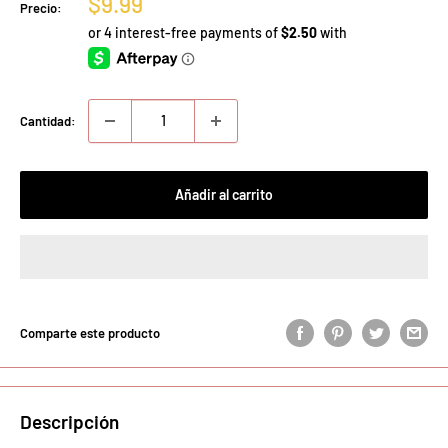
Precio
$9.99
Precio:
de
venta
Cantidad:
Añadir al carrito
Comparte este producto
Descripción