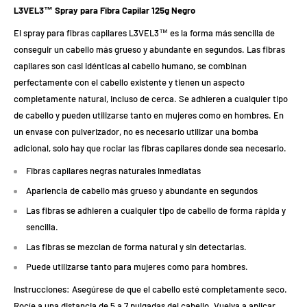
L3VEL3™ Spray para Fibra Capilar 125g Negro
El spray para fibras capilares L3VEL3™ es la forma más sencilla de
conseguir un cabello más grueso y abundante en segundos. Las fibras
capilares son casi idénticas al cabello humano, se combinan
perfectamente con el cabello existente y tienen un aspecto
completamente natural, incluso de cerca. Se adhieren a cualquier tipo
de cabello y pueden utilizarse tanto en mujeres como en hombres. En
un envase con pulverizador, no es necesario utilizar una bomba
adicional, solo hay que rociar las fibras capilares donde sea necesario.
Fibras capilares negras naturales inmediatas
Apariencia de cabello más grueso y abundante en segundos
Las fibras se adhieren a cualquier tipo de cabello de forma rápida y
sencilla.
Las fibras se mezclan de forma natural y sin detectarlas.
Puede utilizarse tanto para mujeres como para hombres.
Instrucciones: Asegúrese de que el cabello esté completamente seco.
Rocíe a una distancia de 5 a 7 pulgadas del cabello. Vuelva a aplicar