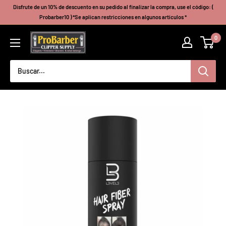
Ir
Disfrute de un 10% de descuento en su pedido al finalizar la compra, use el código: (
directamente
Probarber10 ) *Se aplican restricciones en algunos artículos *
al
Probarberclippersupply
0
contenido