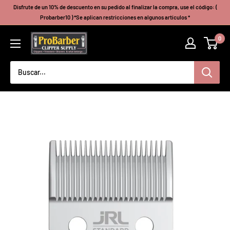
Ir
Disfrute de un 10% de descuento en su pedido al finalizar la compra, use el código: (
directamente
Probarber10 ) *Se aplican restricciones en algunos artículos *
al
Probarberclippersupply
0
contenido