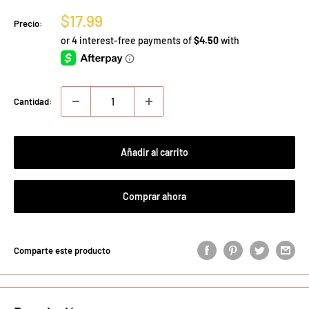
Precio
$17.99
Precio:
de
venta
Cantidad:
Añadir al carrito
Comprar ahora
Comparte este producto