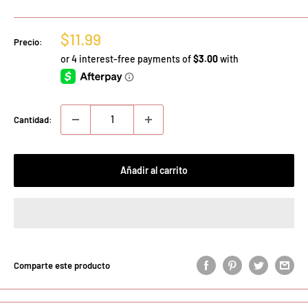
Precio
$11.99
Precio:
de
venta
Cantidad:
Añadir al carrito
Comparte este producto