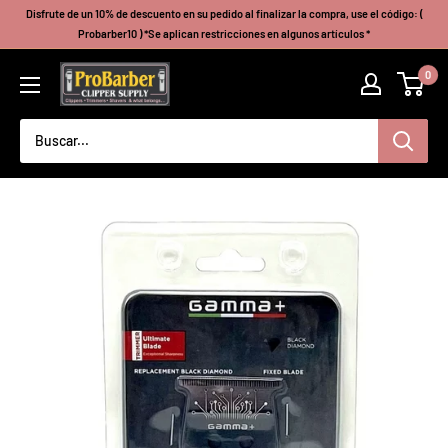
Ir
Disfrute de un 10% de descuento en su pedido al finalizar la compra, use el código: (
directamente
Probarber10 ) *Se aplican restricciones en algunos artículos *
al
Probarberclippersupply
0
contenido