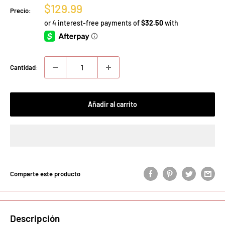
Precio
$129.99
Precio:
de
venta
Cantidad:
Añadir al carrito
Comparte este producto
Descripción