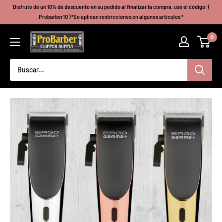
Ir
Disfrute de un 10% de descuento en su pedido al finalizar la compra, use el código: (
directamente
Probarber10 ) *Se aplican restricciones en algunos artículos *
al
Probarberclippersupply
0
contenido