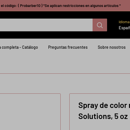
el código: ( Probarber10 ) *Se aplican restricciones en algunos artículos *
Idioma
Españ
 completa - Catálogo
Preguntas frecuentes
Sobre nosotros
Spray de color
Solutions, 5 oz