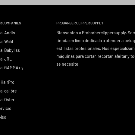
ER COMPANIES
PROBARBER CLIPPER SUPPLY
al Andis
Bienvenido a Probarberclippersupply. So
tienda en línea dedicada a atender a pelu
al Wahl
estilistas profesionales. Nos especializa
al Babyliss
máquinas para cortar, recortar, afeitar y t
nal JRL
se necesite.
nal GAMMA+ y
 HairPro
al calibre
al Oster
rvicio
olso