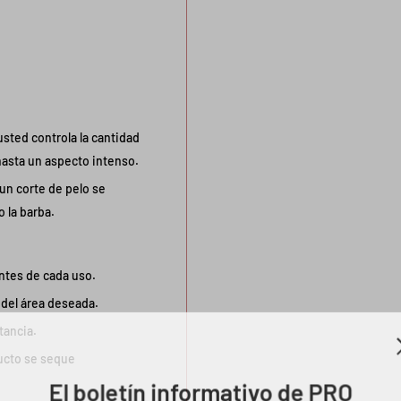
usted controla la cantidad
hasta un aspecto intenso.
un corte de pelo se
o la barba.
antes de cada uso.
a del área deseada.
tancia.
ucto se seque
El boletín informativo de PRO