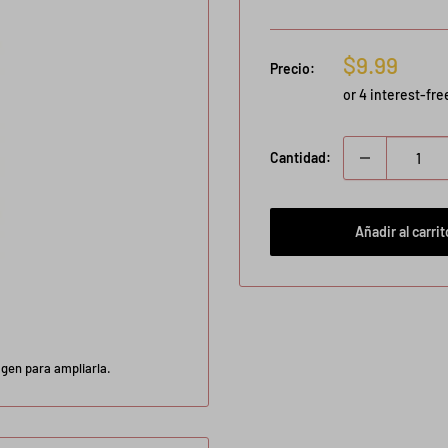
Precio
$9.99
Precio:
de
venta
Cantidad:
Añadir al carrit
agen para ampliarla.