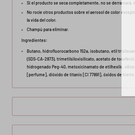
Si el producto se seca completamente, no se derramará, ni 
No rocíe otros productos sobre el aerosol de color except
la vida del color.
Champú para eliminar.
Ingredientes:
Butano, hidrofluorocarbono 152a, isobutano, etil trisiloxa
(SDS-CA-2873), trimetilsiloxisilicato, acetato de tocoferol,
hidrogenado Peg-40, metoxicinamato de etilhexilo, sílice,
[perfume], dióxido de titanio [CI 77891], óxidos de hierro