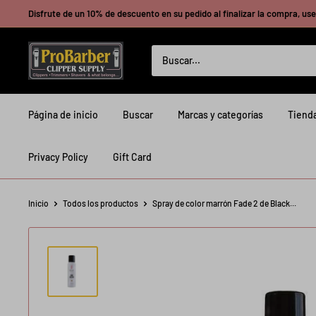
Ir
Disfrute de un 10% de descuento en su pedido al finalizar la compra, use 
directamente
al
Probarberclippersupply
contenido
Página de inicio
Buscar
Marcas y categorías
Tienda
Privacy Policy
Gift Card
Inicio
Todos los productos
Spray de color marrón Fade 2 de Black...