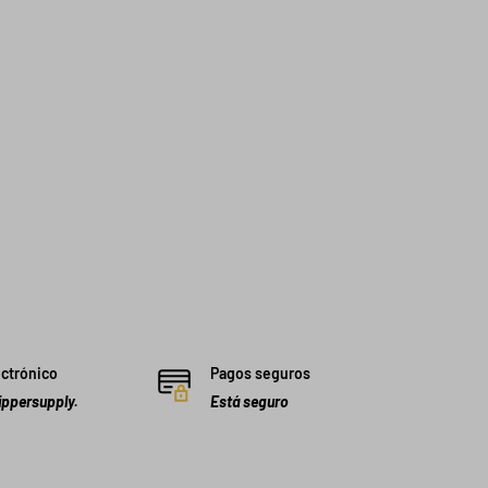
ectrónico
Pagos seguros
ppersupply.
Está seguro