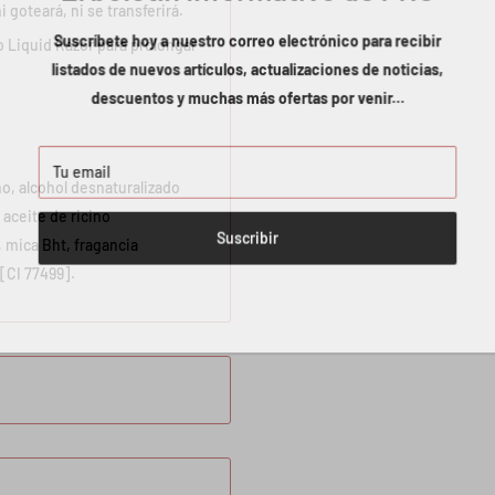
goteará, ni se transferirá.
Suscríbete hoy a nuestro correo electrónico para recibir
o Liquid Razor para prolongar
listados de nuevos artículos, actualizaciones de noticias,
descuentos y muchas más ofertas por venir...
Tu email
no, alcohol desnaturalizado
 aceite de ricino
Suscribir
 mica Bht, fragancia
 [CI 77499].