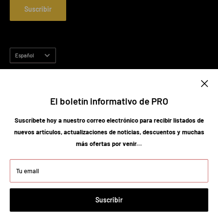
Política de reembolso
Suscribir
Shipping Policy
Privacy Policy
Idioma
Español
Síguenos
El boletín informativo de PRO
Suscríbete hoy a nuestro correo electrónico para recibir listados de
Aceptamos
nuevos artículos, actualizaciones de noticias, descuentos y muchas
más ofertas por venir...
Tu email
© 2026 Probarberclippersupply
Suscribir
Tecnología de Shopify