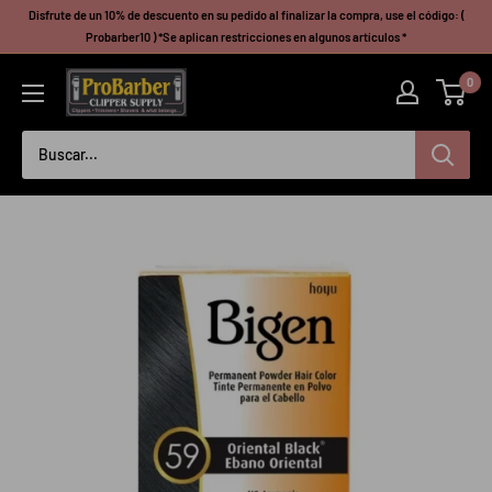
Ir
Disfrute de un 10% de descuento en su pedido al finalizar la compra, use el código: (
directamente
Probarber10 ) *Se aplican restricciones en algunos artículos *
al
Probarberclippersupply
0
contenido