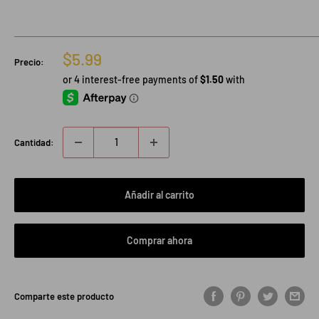
Precio
$5.99
Precio:
de
venta
Cantidad:
Añadir al carrito
Comprar ahora
Comparte este producto