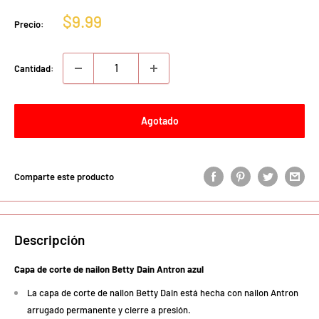
Precio
$9.99
Precio:
de
venta
Cantidad:
Agotado
Comparte este producto
Descripción
Capa de corte de nailon Betty Dain Antron azul
La capa de corte de nailon Betty Dain está hecha con nailon Antron
arrugado permanente y cierre a presión.