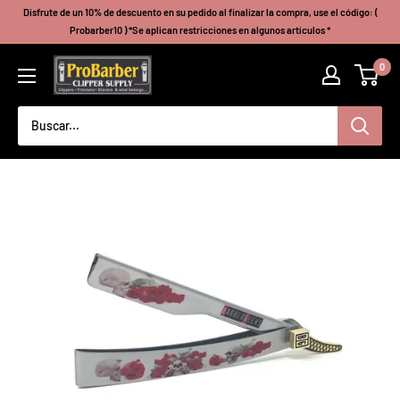
Ir
Disfrute de un 10% de descuento en su pedido al finalizar la compra, use el código: (
directamente
Probarber10 ) *Se aplican restricciones en algunos artículos *
al
Probarberclippersupply
0
contenido