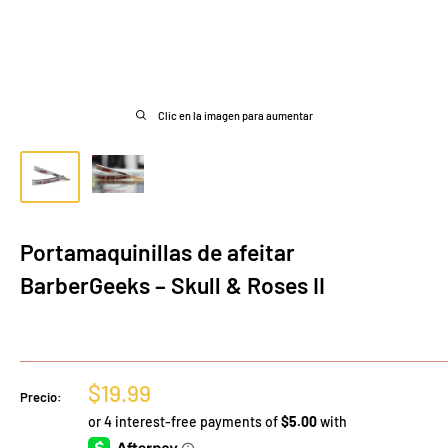
Clic en la imagen para aumentar
Portamaquinillas de afeitar
BarberGeeks – Skull & Roses II
Precio
$19.99
Precio:
de
venta