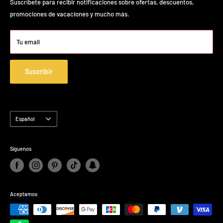
Suscríbete para recibir notificaciones sobre ofertas, descuentos,
que se necesite.
Garantía de Cocco HairPro
promociones de vacaciones y mucho más.
Garantía profesional calibre
Garantía profesional Oster
Tu email
Condiciones de servicio
Política de reembolso
Suscribir
Shipping Policy
Privacy Policy
Idioma
Español
Síguenos
Aceptamos