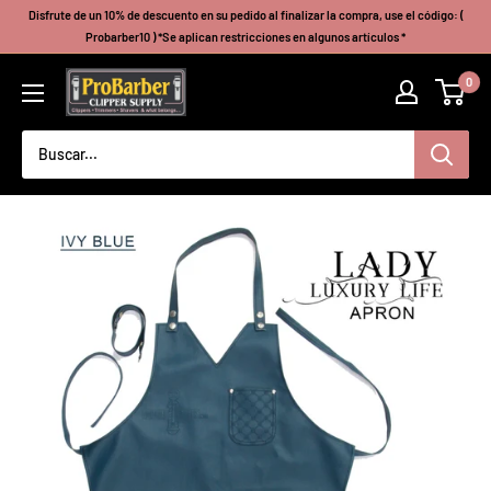
Ir
Disfrute de un 10% de descuento en su pedido al finalizar la compra, use el código: (
directamente
Probarber10 ) *Se aplican restricciones en algunos artículos *
al
Probarberclippersupply
0
contenido