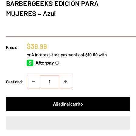
BARBERGEEKS EDICIÓN PARA
MUJERES – Azul
Precio
$39.99
Precio:
de
venta
Cantidad:
Añadir al carrito