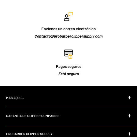
Envíenos un correo electrónico
Contacto@probarberclippersupply.com
Pagos seguros
Está seguro
MÁS AQUÍ....
Página de inicio
GARANTÍA DE CLIPPER COMPANIES
Buscar
Preguntas frecuentes
Garantía profesional Andis
Sobre nosotros
PROBARBER CLIPPER SUPPLY
Garantía profesional Wahl