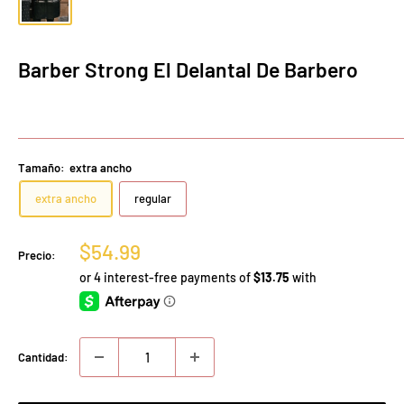
Barber Strong El Delantal De Barbero
Tamaño:
extra ancho
extra ancho
regular
Precio
$54.99
Precio:
de
venta
Cantidad: