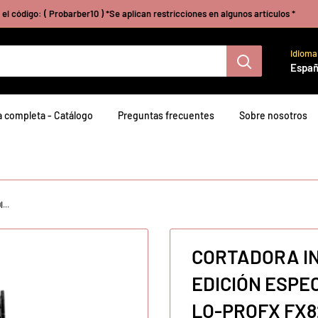
el código: ( Probarber10 ) *Se aplican restricciones en algunos artículos *
Idioma
Españ
 completa - Catálogo
Preguntas frecuentes
Sobre nosotros
...
CORTADORA I
EDICIÓN ESPE
LO-PROFX FX825