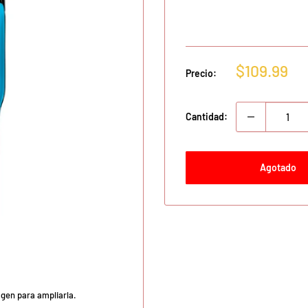
Precio
$109.99
Precio:
de
venta
Cantidad:
Agotado
agen para ampliarla.