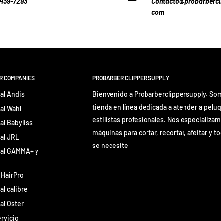
-439-7293
Contacto@probarbercli
com
ER COMPANIES
PROBARBER CLIPPER SUPPLY
al Andis
Bienvenido a Probarberclippersupply. So
tienda en línea dedicada a atender a pelu
al Wahl
estilistas profesionales. Nos especializa
al Babyliss
máquinas para cortar, recortar, afeitar y t
nal JRL
se necesite.
nal GAMMA+ y
 HairPro
al calibre
al Oster
rvicio