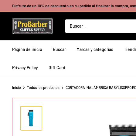
Ir
Disfrute de un 10% de descuento en su pedido al finalizar la compra, use 
directamente
al
Probarberclippersupply
contenido
Página de inicio
Buscar
Marcas y categorías
Tienda
Privacy Policy
Gift Card
Inicio
Todos los productos
CORTADORA INALÁMBRICA BABYLISSPRO EDI