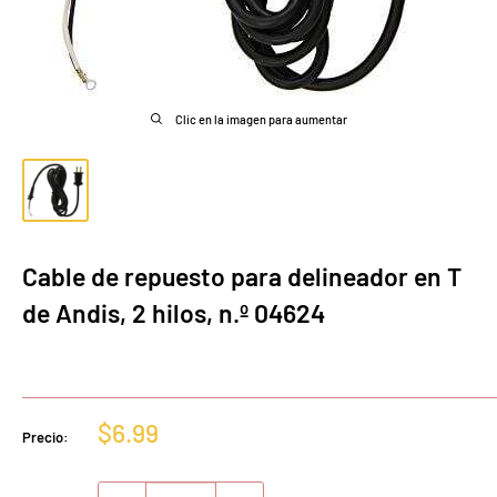
Clic en la imagen para aumentar
Cable de repuesto para delineador en T
de Andis, 2 hilos, n.º 04624
Precio
$6.99
Precio:
de
venta