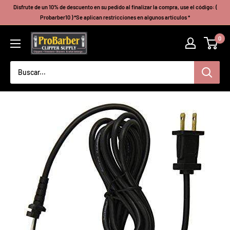
Ir
Disfrute de un 10% de descuento en su pedido al finalizar la compra, use el código: (
directamente
Probarber10 ) *Se aplican restricciones en algunos artículos *
al
Probarberclippersupply
0
contenido