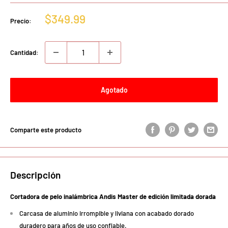
Precio
$349.99
Precio:
de
venta
Cantidad:
Agotado
Comparte este producto
Descripción
Cortadora de pelo inalámbrica Andis Master de edición limitada dorada
Carcasa de aluminio irrompible y liviana con acabado dorado
duradero para años de uso confiable.