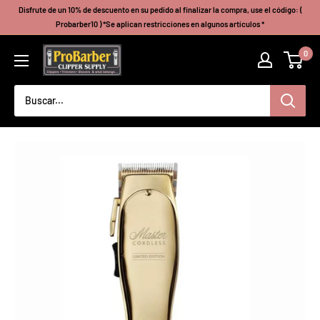
Ir
Disfrute de un 10% de descuento en su pedido al finalizar la compra, use el código: (
directamente
Probarber10 ) *Se aplican restricciones en algunos artículos *
al
Probarberclippersupply
0
contenido