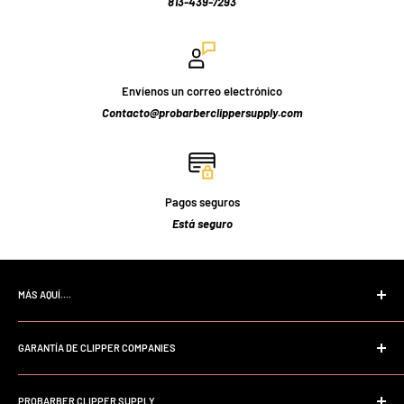
813-439-7293
Envíenos un correo electrónico
Contacto@probarberclippersupply.com
Pagos seguros
Está seguro
MÁS AQUÍ....
Página de inicio
GARANTÍA DE CLIPPER COMPANIES
Buscar
Preguntas frecuentes
Garantía profesional Andis
Sobre nosotros
PROBARBER CLIPPER SUPPLY