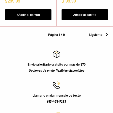
Precio
Precio
$299.99
$199.99
de
de
venta
venta
Añadir al carrito
Añadir al carrito
Página 1 / 9
Siguiente
Envío prioritario gratuito por más de $70
Opciones de envío flexibles disponibles
Llamar o enviar mensaje de texto
813-439-7293