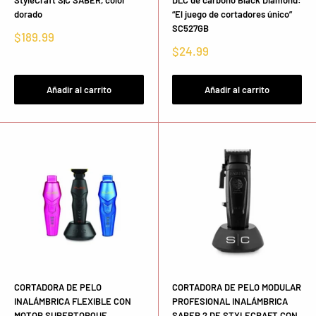
StyleCraft S|C SABER, color
DLC de carbono Black Diamond:
dorado
“El juego de cortadores único”
SC527GB
Precio
$189.99
de
Precio
$24.99
venta
de
venta
Añadir al carrito
Añadir al carrito
CORTADORA DE PELO
CORTADORA DE PELO MODULAR
INALÁMBRICA FLEXIBLE CON
PROFESIONAL INALÁMBRICA
MOTOR SUPERTORQUE
SABER 2 DE STYLECRAFT CON