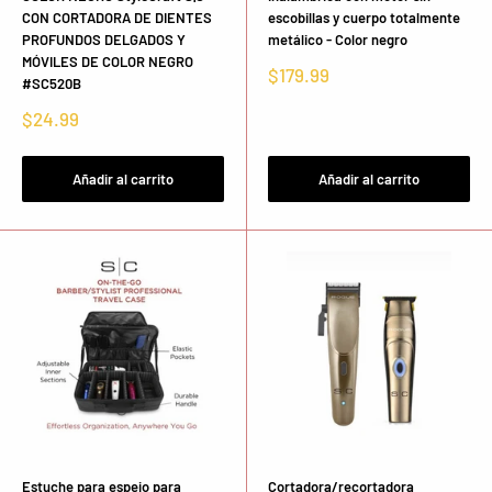
CON CORTADORA DE DIENTES
escobillas y cuerpo totalmente
PROFUNDOS DELGADOS Y
metálico - Color negro
MÓVILES DE COLOR NEGRO
Precio
$179.99
#SC520B
de
venta
Precio
$24.99
de
venta
Añadir al carrito
Añadir al carrito
Estuche para espejo para
Cortadora/recortadora