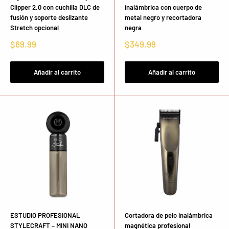
Clipper 2.0 con cuchilla DLC de
inalámbrica con cuerpo de
fusión y soporte deslizante
metal negro y recortadora
Stretch opcional
negra
Precio
Precio
$69.99
$349.99
de
de
venta
venta
Añadir al carrito
Añadir al carrito
ESTUDIO PROFESIONAL
Cortadora de pelo inalámbrica
STYLECRAFT – MINI NANO
magnética profesional