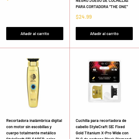
NEGRO JUEGO DE CUCHILLAS
de
PARA CORTADORA “THE ONE”
venta
Precio
$24.99
de
venta
Añadir al carrito
Añadir al carrito
Recortadora inalámbrica digital
Cuchilla para recortadora de
con motor sin escobillas y
cabello StyleCraft S|C Fixed
cuerpo totalmente metálico
Gold Titanium X-Pro Wide con