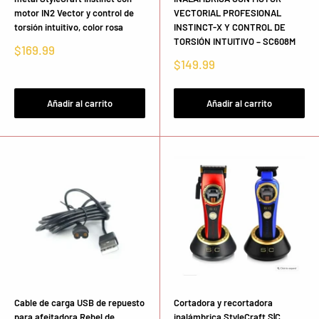
motor IN2 Vector y control de
VECTORIAL PROFESIONAL
torsión intuitivo, color rosa
INSTINCT-X Y CONTROL DE
TORSIÓN INTUITIVO – SC608M
Precio
$169.99
de
Precio
$149.99
venta
de
venta
Añadir al carrito
Añadir al carrito
Cable de carga USB de repuesto
Cortadora y recortadora
para afeitadora Rebel de
inalámbrica StyleCraft S|C