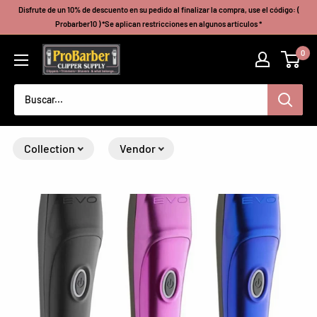
Ir
Disfrute de un 10% de descuento en su pedido al finalizar la compra, use el código: (
directamente
Probarber10 ) *Se aplican restricciones en algunos artículos *
al
Probarberclippersupply
0
contenido
Collection
Vendor