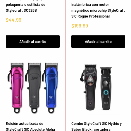
peluquería o estilista de
inalámbrica con motor
Stylecraft SC328B
magnético microchip StyleCraft
S|C Rogue Professional
Precio
$44.99
de
Precio
$199.99
venta
de
venta
Añadir al carrito
Añadir al carrito
Edición actualizada de
Combo StyleCraft S|C Mythic y
StyleCraft S|C Absolute Alpha
Saber Black: cortadora