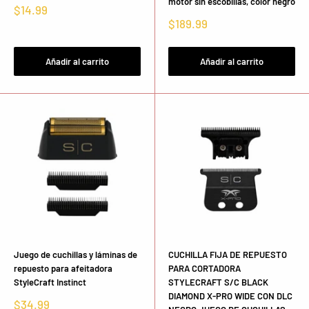
motor sin escobillas, color negro
Precio
$14.99
de
Precio
$189.99
venta
de
venta
Añadir al carrito
Añadir al carrito
Juego de cuchillas y láminas de
CUCHILLA FIJA DE REPUESTO
repuesto para afeitadora
PARA CORTADORA
StyleCraft Instinct
STYLECRAFT S/C BLACK
DIAMOND X-PRO WIDE CON DLC
Precio
$34.99