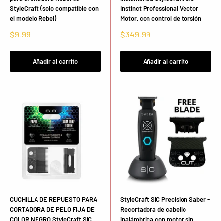
StyleCraft (solo compatible con
Instinct Professional Vector
el modelo Rebel)
Motor, con control de torsión
Precio
Precio
$9.99
$349.99
de
de
venta
venta
Añadir al carrito
Añadir al carrito
CUCHILLA DE REPUESTO PARA
StyleCraft S|C Precision Saber -
CORTADORA DE PELO FIJA DE
Recortadora de cabello
COLOR NEGRO StyleCraft S|C
inalámbrica con motor sin