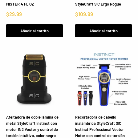
MISTER 4 FL OZ
StyleCraft S|C Ergo Rogue
Precio
Precio
$29.99
$109.99
de
de
venta
venta
Añadir al carrito
Añadir al carrito
Afeitadora de doble lámina de
Recortadora de cabello
metal StyleCraft Instinct con
inalámbrica StyleCraft S|C
motor IN2 Vector y control de
Instinct Professional Vector
torsión intuitivo, color negro
Motor con control de torsión