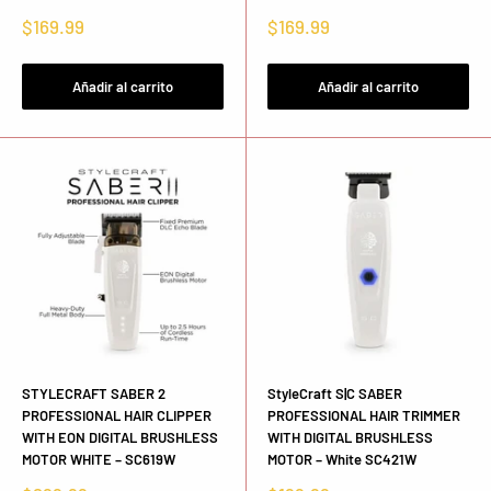
Precio
Precio
$169.99
$169.99
de
de
venta
venta
Añadir al carrito
Añadir al carrito
STYLECRAFT SABER 2
StyleCraft S|C SABER
PROFESSIONAL HAIR CLIPPER
PROFESSIONAL HAIR TRIMMER
WITH EON DIGITAL BRUSHLESS
WITH DIGITAL BRUSHLESS
MOTOR WHITE – SC619W
MOTOR – White SC421W