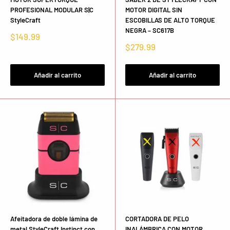
PROFESIONAL MODULAR S|C
MOTOR DIGITAL SIN
StyleCraft
ESCOBILLAS DE ALTO TORQUE
NEGRA – SC617B
Precio
$149.99
de
Precio
$279.99
venta
de
venta
Añadir al carrito
Añadir al carrito
Afeitadora de doble lámina de
CORTADORA DE PELO
metal StyleCraft Instinct con
INALÁMBRICA CON MOTOR