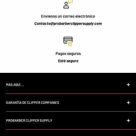
Envíenos un correo electrónico
Contacto@probarberclippersupply.com
Pagos seguros
Está seguro
MÁS AQUÍ....
Página de inicio
GARANTÍA DE CLIPPER COMPANIES
Buscar
Preguntas frecuentes
Garantía profesional Andis
Sobre nosotros
PROBARBER CLIPPER SUPPLY
Garantía profesional Wahl
Política de la tienda
Garantía profesional Babyliss
Bienvenido a Probarberclippersupply. Somos una tienda en línea